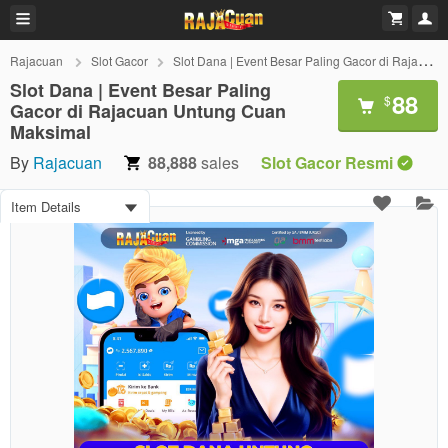
Rajacuan
Slot Gacor
Slot Dana | Event Besar Paling Gacor di Rajacuan Untung Cuan Maksimal
Slot Dana | Event Besar Paling
88
$
Gacor di Rajacuan Untung Cuan
Maksimal
By
Rajacuan
88,888
sales
Slot Gacor Resmi
Item Details