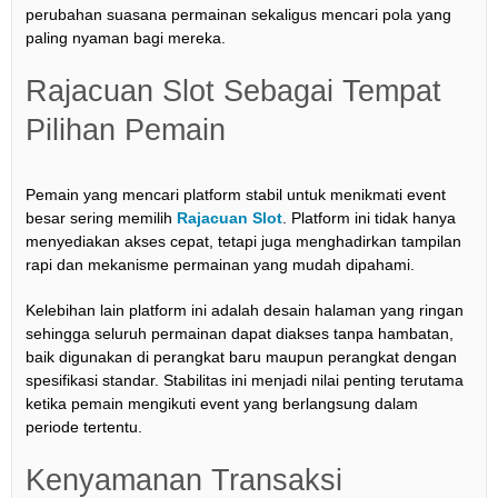
perubahan suasana permainan sekaligus mencari pola yang
paling nyaman bagi mereka.
Rajacuan Slot Sebagai Tempat
Pilihan Pemain
Pemain yang mencari platform stabil untuk menikmati event
besar sering memilih
Rajacuan Slot
. Platform ini tidak hanya
menyediakan akses cepat, tetapi juga menghadirkan tampilan
rapi dan mekanisme permainan yang mudah dipahami.
Kelebihan lain platform ini adalah desain halaman yang ringan
sehingga seluruh permainan dapat diakses tanpa hambatan,
baik digunakan di perangkat baru maupun perangkat dengan
spesifikasi standar. Stabilitas ini menjadi nilai penting terutama
ketika pemain mengikuti event yang berlangsung dalam
periode tertentu.
Kenyamanan Transaksi