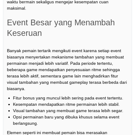
waktu bermain sekaligus mengejar kesempatan cuan
maksimal.
Event Besar yang Menambah
Keseruan
Banyak pemain tertarik mengikuti event karena setiap event
biasanya menyertakan mekanisme tambahan yang membuat
permainan menjadi lebih variatif. Pada periode tertentu,
beberapa game mendapatkan penyesuaian ritme sehingga
terasa lebih aktif, sementara game lain menghadirkan fitur
visual tambahan yang membuat gameplay terasa berbeda dari
biasanya.
Fitur bonus yang muncul lebih sering pada event tertentu.
Kesempatan mendapatkan ritme permainan lebih stabil.
Visual tambahan yang membuat game terasa lebih segar.
Opsi permainan baru yang dibuka khusus selama event
berlangsung.
Elemen seperti ini membuat pemain bisa merasakan