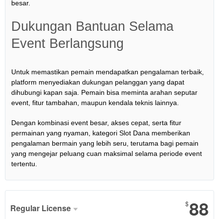
besar.
Dukungan Bantuan Selama
Event Berlangsung
Untuk memastikan pemain mendapatkan pengalaman terbaik,
platform menyediakan dukungan pelanggan yang dapat
dihubungi kapan saja. Pemain bisa meminta arahan seputar
event, fitur tambahan, maupun kendala teknis lainnya.
Dengan kombinasi event besar, akses cepat, serta fitur
permainan yang nyaman, kategori Slot Dana memberikan
pengalaman bermain yang lebih seru, terutama bagi pemain
yang mengejar peluang cuan maksimal selama periode event
tertentu.
Show More
88
$
Regular License